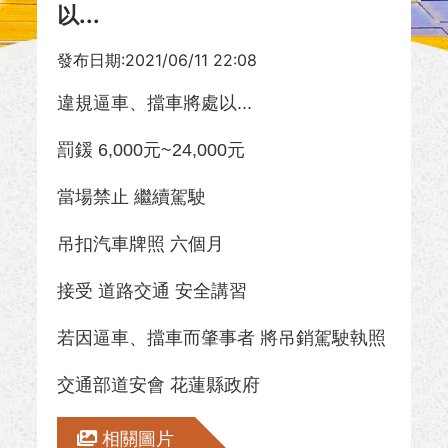
以...
發布日期:2021/06/11 22:08
違規逼車、擋車將處以...
罰鍰 6,000元~24,000元
當場禁止 繼續駕駛
吊扣汽車牌照 六個月
接受 道路交通 安全講習
若因逼車、擋車而肇事者 將吊銷駕駛執照
交通部道安會 花蓮縣政府
相關圖片